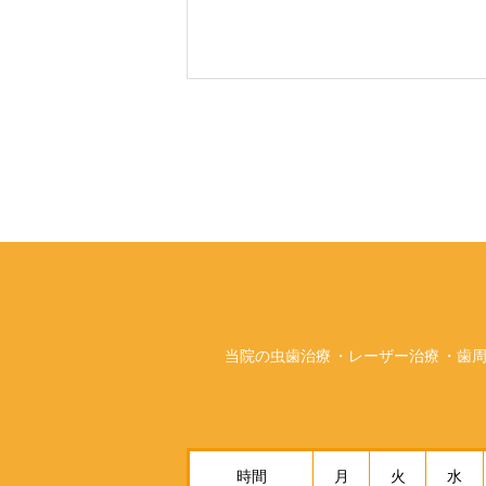
当院の虫歯治療
レーザー治療
歯
時間
月
火
水