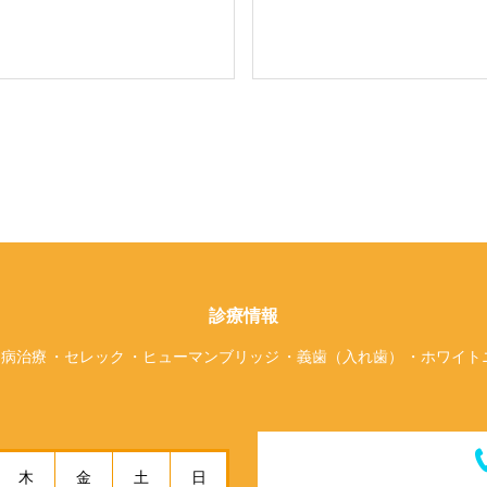
診療情報
周病治療
セレック
ヒューマンブリッジ
義歯（入れ歯）
ホワイト
木
金
土
日