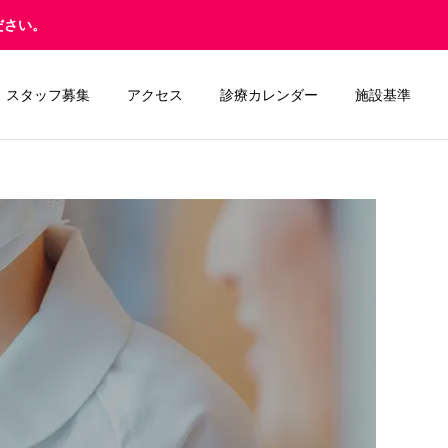
ださい。
スタッフ募集
アクセス
診療カレンダー
施設基準
セレック
POIC（ポイック）ウ
グ
ォーター